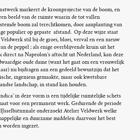
nstwerk markeert de kroonprojectie van de boom, en
een beeld van de ruimte waarin de tot vallen
stemde boom zal terechtkomen, door aanplanting van
nge populier op gepaste
afstand.
Op deze wijze staat
 Veldwerk stil bij de groei, bloei, verval en een nieuw
an de peppel ; als enige overblijvende kruin uit het
rk direct na Napeolon’s aftocht uit Nederland, kan deze
dwaardgie oude dame (want het gaat om een vrouwelijk
aar) nu bijdragen aan een gedeeld bewustzijn dat het
sche, ingenieus gemaakte, maar ook kwetsbare
andse landschap, in stand kan houden.
ndica’ in deze vorm is een tijdelijke ruimtelijke schets
maat voor een permanent werk. Gedurende de periode
 IJsselbiënnnale onderzoekt Atelier Veldwerk welke
happelijke en duurzame middelen daarvoor het best
 worden ingezet.