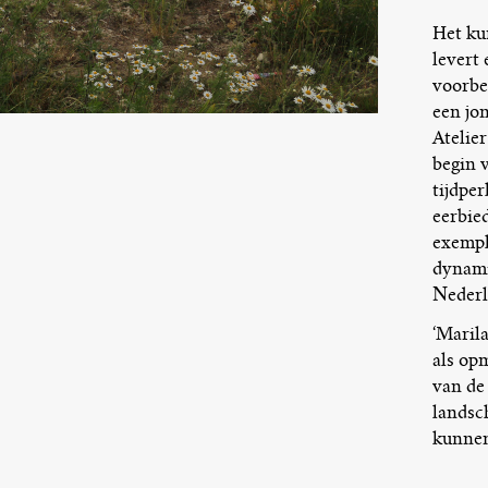
Het ku
levert 
voorbe
een jo
Atelier
begin v
tijdpe
eerbie
exempl
dynami
Nederl
‘Marila
als op
van de
landsc
kunnen