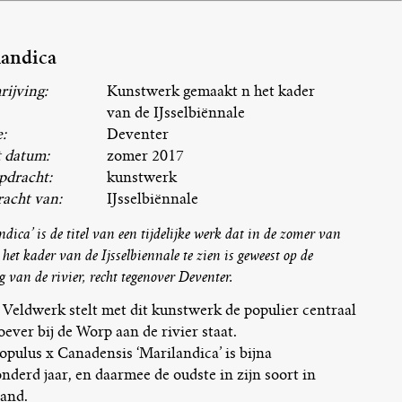
landica
ijving:
Kunstwerk gemaakt n het kader
van de IJsselbiënnale
:
Deventer
t datum:
zomer 2017
pdracht:
kunstwerk
racht van:
IJsselbiënnale
dica’ is de titel van een tijdelijke werk dat in de zomer van
het kader van de Ijsselbiennale te zien is geweest op de
 van de rivier, recht tegenover Deventer.
r Veldwerk stelt met dit kunstwerk de populier centraal
oever bij de Worp aan de rivier staat.
opulus x Canadensis ‘Marilandica’ is bijna
nderd jaar, en daarmee de oudste in zijn soort in
and.